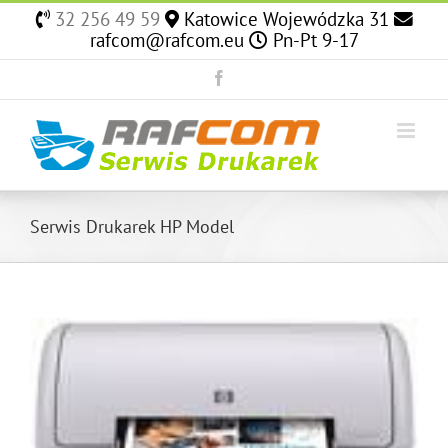
Skip
32 256 49 59
Katowice Wojewódzka 31
to
rafcom@rafcom.eu
Pn-Pt 9-17
content
Facebook
Serwis Drukarek HP Model