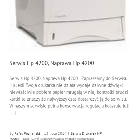
Serwis Hp 4200, Naprawa Hp 4200
Serwis Hp 4200, Naprawa Hp 4200 Zapraszamy do Serwisu
Hp Jeśli Twoja drukarka nie działa wydaje dziwne dźwięki
niewłaściwie pobiera papier mrugają w niej kontrolki brudzi
kartki to znaczy że najwyższy czas dostarczyć ją do serwisu.
W naszym serwisie pełna konserwacja regulacja kosztuje już
[...]
By
Rafał Poznański
|
13 lipca 2014
|
Serwis Drukarek HP
Serwis
Model
|
Możliwość komentowania
została wyłączona