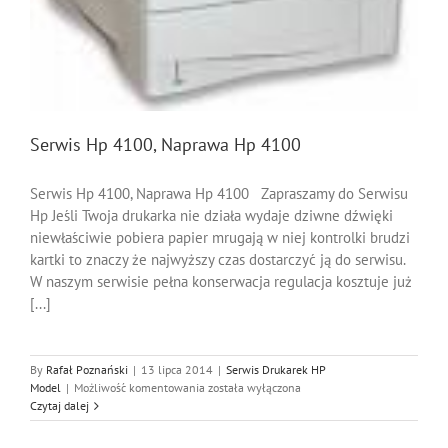
Serwis Hp 4100, Naprawa Hp 4100
Serwis Hp 4100, Naprawa Hp 4100 Zapraszamy do Serwisu
Hp Jeśli Twoja drukarka nie działa wydaje dziwne dźwięki
niewłaściwie pobiera papier mrugają w niej kontrolki brudzi
kartki to znaczy że najwyższy czas dostarczyć ją do serwisu.
W naszym serwisie pełna konserwacja regulacja kosztuje już
[...]
By
Rafał Poznański
|
13 lipca 2014
|
Serwis Drukarek HP
Serwis
Model
|
Możliwość komentowania
została wyłączona
Hp
Czytaj dalej
4100,
Naprawa