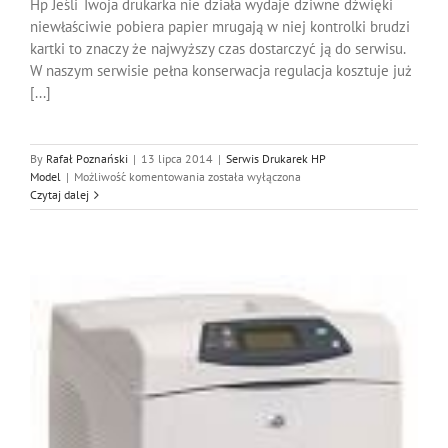
Hp Jeśli Twoja drukarka nie działa wydaje dziwne dźwięki
niewłaściwie pobiera papier mrugają w niej kontrolki brudzi
kartki to znaczy że najwyższy czas dostarczyć ją do serwisu.
W naszym serwisie pełna konserwacja regulacja kosztuje już
[...]
By
Rafał Poznański
|
13 lipca 2014
|
Serwis Drukarek HP
Serwis
Model
|
Możliwość komentowania
została wyłączona
Hp
Czytaj dalej
3050,
Naprawa
Hp
3050