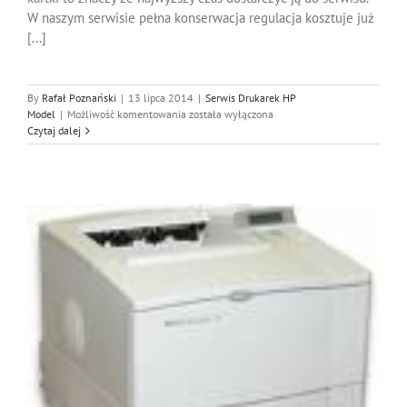
W naszym serwisie pełna konserwacja regulacja kosztuje już
[...]
By
Rafał Poznański
|
13 lipca 2014
|
Serwis Drukarek HP
Serwis
Model
|
Możliwość komentowania
została wyłączona
Hp
Czytaj dalej
3030,
Naprawa
Hp
3030