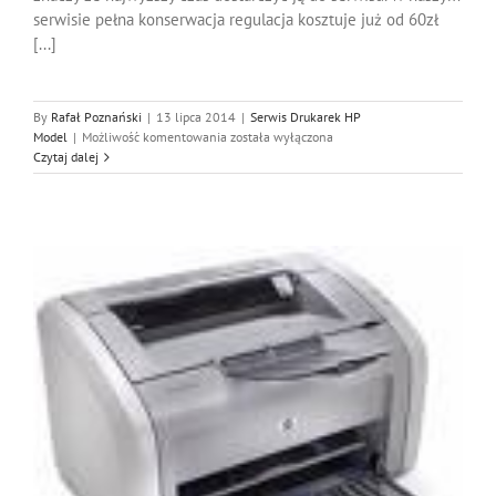
serwisie pełna konserwacja regulacja kosztuje już od 60zł
[...]
By
Rafał Poznański
|
13 lipca 2014
|
Serwis Drukarek HP
Serwis
Model
|
Możliwość komentowania
została wyłączona
Hp
Czytaj dalej
5740,
Naprawa
Hp
5740