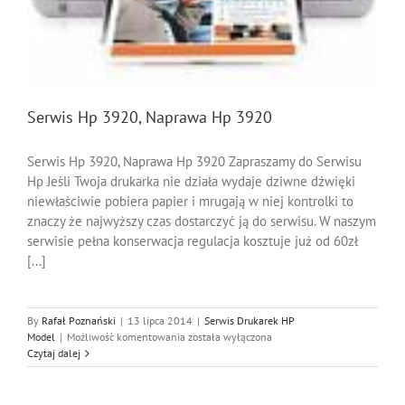
Serwis Hp 3920, Naprawa Hp 3920
Serwis Hp 3920, Naprawa Hp 3920 Zapraszamy do Serwisu
Hp Jeśli Twoja drukarka nie działa wydaje dziwne dźwięki
niewłaściwie pobiera papier i mrugają w niej kontrolki to
znaczy że najwyższy czas dostarczyć ją do serwisu. W naszym
serwisie pełna konserwacja regulacja kosztuje już od 60zł
[...]
By
Rafał Poznański
|
13 lipca 2014
|
Serwis Drukarek HP
Serwis
Model
|
Możliwość komentowania
została wyłączona
Hp
Czytaj dalej
3920,
Naprawa
Hp