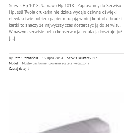
Serwis Hp 1018, Naprawa Hp 1018 Zapraszamy do Serwisu
Hp Jeśli Twoja drukarka nie działa wydaje dziwne dźwięki
niewłaściwie pobiera papier mrugają w niej kontrolki brudzi
kartki to znaczy że najwyższy czas dostarczyć ją do serwisu.
W naszym serwisie pełna konserwacja regulacja kosztuje już
[...]
By
Rafał Poznański
|
13 lipca 2014
|
Serwis Drukarek HP
Serwis
Model
|
Możliwość komentowania
została wyłączona
Hp
Czytaj dalej
1018,
Naprawa
Hp
1018