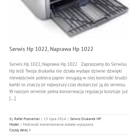
Serwis Hp 1022, Naprawa Hp 1022
Serwis Hp 1022, Naprawa Hp 1022 Zapraszamy do Serwisu
Hp Jeśli Twoja drukarka nie działa wydaje dziwne dźwięki
niewłaściwie pobiera papier mrugają w niej kontrolki brudzi
kartki to znaczy że najwyższy czas dostarczyć ją do serwisu.
W naszym serwisie pełna konserwacja regulacja kosztuje już
[...]
By
Rafał Poznański
|
13 lipca 2014
|
Serwis Drukarek HP
Serwis
Model
|
Możliwość komentowania
została wyłączona
Hp
Czytaj dalej
1022,