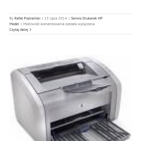
By
Rafał Poznański
|
13 lipca 2014
|
Serwis Drukarek HP
Serwis
Model
|
Możliwość komentowania
została wyłączona
Hp
Czytaj dalej
3940,
Naprawa
Hp
3940