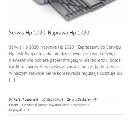
Serwis Hp 1020, Naprawa Hp 1020
Serwis Hp 1020, Naprawa Hp 1020 Zapraszamy do Serwisu
Hp Jeśli Twoja drukarka nie działa wydaje dziwne dźwięki
niewłaściwie pobiera papier mrugają w niej kontrolki brudzi
kartki to znaczy że najwyższy czas dostarczyć ją do serwisu.
W naszym serwisie pełna konserwacja regulacja kosztuje już
[...]
By
Rafał Poznański
|
13 lipca 2014
|
Serwis Drukarek HP
Serwis
Model
|
Możliwość komentowania
została wyłączona
Hp
Czytaj dalej
1020,
Naprawa
Hp
1020