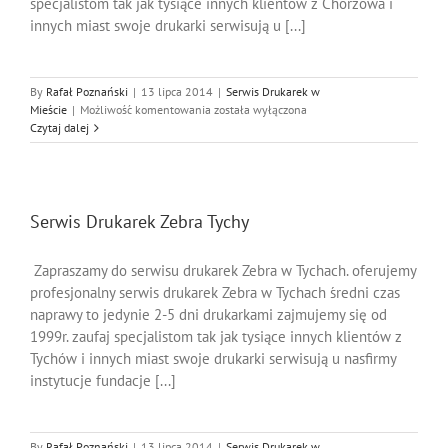
specjalistom tak jak tysiące innych klientów z Chorzowa i
innych miast swoje drukarki serwisują u [...]
By
Rafał Poznański
|
13 lipca 2014
|
Serwis Drukarek w
Serwis
Mieście
|
Możliwość komentowania
została wyłączona
Drukarek
Czytaj dalej
Epson
Chorzów
Serwis Drukarek Zebra Tychy
Zapraszamy do serwisu drukarek Zebra w Tychach. oferujemy
profesjonalny serwis drukarek Zebra w Tychach średni czas
naprawy to jedynie 2-5 dni drukarkami zajmujemy się od
1999r. zaufaj specjalistom tak jak tysiące innych klientów z
Tychów i innych miast swoje drukarki serwisują u nasfirmy
instytucje fundacje [...]
By
Rafał Poznański
|
13 lipca 2014
|
Serwis Drukarek w