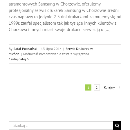
atramentowych Samsung w Chorzowie. oferujemy
profesjonalny serwis drukarek Samsung w Chorzowie średni
czas naprawy to jedynie 2-5 dni drukarkami zajmujemy się od
1999r. zaufaj specjalistom tak jak tysiące innych klientów z
Chorzowa i innych miast swoje drukarki serwisują u [...]
By
Rafał Poznański
|
13 lipca 2014
|
Serwis Drukarek w
Serwis
Mieście
|
Możliwość komentowania
została wyłączona
Drukarek
Czytaj dalej
Samsung
Chorzów
Kolejny
1
2
Szukaj