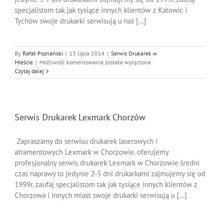
specjalistom tak jak tysiące innych klientów z Katowic i
Tychów swoje drukarki serwisują u nas [...]
By
Rafał Poznański
|
13 lipca 2014
|
Serwis Drukarek w
Serwis
Mieście
|
Możliwość komentowania
została wyłączona
Drukarek
Czytaj dalej
Lexmark
Tychy
Serwis Drukarek Lexmark Chorzów
Zapraszamy do serwisu drukarek laserowych i
atramentowych Lexmark w Chorzowie. oferujemy
profesjonalny serwis drukarek Lexmark w Chorzowie średni
czas naprawy to jedynie 2-5 dni drukarkami zajmujemy się od
1999r. zaufaj specjalistom tak jak tysiące innych klientów z
Chorzowa i innych miast swoje drukarki serwisują u [...]