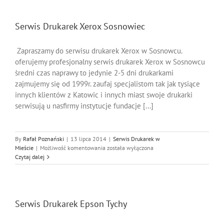
Serwis Drukarek Xerox Sosnowiec
Zapraszamy do serwisu drukarek Xerox w Sosnowcu.
oferujemy profesjonalny serwis drukarek Xerox w Sosnowcu
średni czas naprawy to jedynie 2-5 dni drukarkami
zajmujemy się od 1999r. zaufaj specjalistom tak jak tysiące
innych klientów z Katowic i innych miast swoje drukarki
serwisują u nasfirmy instytucje fundacje [...]
By
Rafał Poznański
|
13 lipca 2014
|
Serwis Drukarek w
Serwis
Mieście
|
Możliwość komentowania
została wyłączona
Drukarek
Czytaj dalej
Xerox
Sosnowiec
Serwis Drukarek Epson Tychy