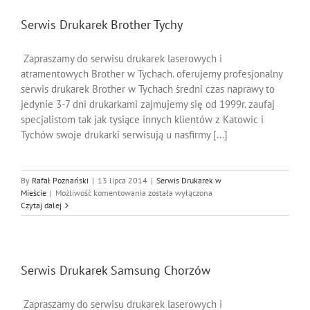
Serwis Drukarek Brother Tychy
Zapraszamy do serwisu drukarek laserowych i
atramentowych Brother w Tychach. oferujemy profesjonalny
serwis drukarek Brother w Tychach średni czas naprawy to
jedynie 3-7 dni drukarkami zajmujemy się od 1999r. zaufaj
specjalistom tak jak tysiące innych klientów z Katowic i
Tychów swoje drukarki serwisują u nasfirmy [...]
By
Rafał Poznański
|
13 lipca 2014
|
Serwis Drukarek w
Serwis
Mieście
|
Możliwość komentowania
została wyłączona
Drukarek
Czytaj dalej
Brother
Tychy
Serwis Drukarek Samsung Chorzów
Zapraszamy do serwisu drukarek laserowych i