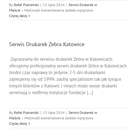
By
Rafał Poznański
|
13 lipca 2014
|
Serwis Drukarek w
Serwis
Mieście
|
Możliwość komentowania
została wyłączona
Drukarek
Czytaj dalej
Lexmark
Chorzów
Serwis Drukarek Zebra Katowice
Zapraszamy do serwisu drukarek Zebra w Katowicach.
oferujemy profesjonalny serwis drukarek Zebra w Katowicach
średni czas naprawy to jedynie 2-5 dni drukarkami
zajmujemy się od 1999r. zaufaj specjalistom tak jak tysiące
innych klientów z Katowic i innych miast swoje drukarki
serwisują u nasfirmy instytucje fundacje [...]
By
Rafał Poznański
|
13 lipca 2014
|
Serwis Drukarek w
Serwis
Mieście
|
Możliwość komentowania
została wyłączona
Drukarek
Czytaj dalej
Zebra
Katowice