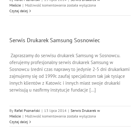
Serwis
Mieście
|
Możliwość komentowania
została wyłączona
Drukarek
Czytaj dalej
Zebra
Tychy
Serwis Drukarek Samsung Sosnowiec
Zapraszamy do serwisu drukarek Samsung w Sosnowcu.
oferujemy profesjonalny serwis drukarek Samsung w
Sosnowcu średni czas naprawy to jedynie 2-5 dni drukarkami
zajmujemy się od 1999r. zaufaj specjalistom tak jak tysiące
innych klientów z Katowic i innych miast swoje drukarki
serwisują u nasfirmy instytucje fundacje [...]
By
Rafał Poznański
|
13 lipca 2014
|
Serwis Drukarek w
Serwis
Mieście
|
Możliwość komentowania
została wyłączona
Drukarek
Czytaj dalej
Samsung
Sosnowiec