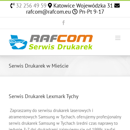
Skip
32 256 49 59
Katowice Wojewódzka 31
to
rafcom@rafcom.eu
Pn-Pt 9-17
content
Facebook
Serwis Drukarek w Mieście
Serwis Drukarek Lexmark Tychy
Zapraszamy do serwisu drukarek laserowych i
atramentowych Samsung w Tychach. oferujemy profesjonalny
serwis drukarek Samsung w Tychach średni czas naprawy to
jedynie 3-7 dni drukarkami zajmujemy się od 1999r. zaufaj