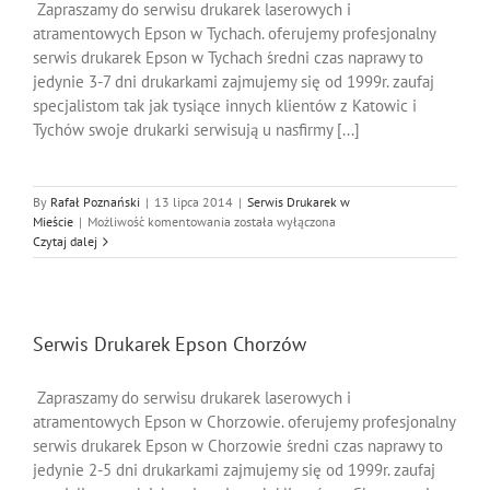
Zapraszamy do serwisu drukarek laserowych i
atramentowych Epson w Tychach. oferujemy profesjonalny
serwis drukarek Epson w Tychach średni czas naprawy to
jedynie 3-7 dni drukarkami zajmujemy się od 1999r. zaufaj
specjalistom tak jak tysiące innych klientów z Katowic i
Tychów swoje drukarki serwisują u nasfirmy [...]
By
Rafał Poznański
|
13 lipca 2014
|
Serwis Drukarek w
Serwis
Mieście
|
Możliwość komentowania
została wyłączona
Drukarek
Czytaj dalej
Epson
Tychy
Serwis Drukarek Epson Chorzów
Zapraszamy do serwisu drukarek laserowych i
atramentowych Epson w Chorzowie. oferujemy profesjonalny
serwis drukarek Epson w Chorzowie średni czas naprawy to
jedynie 2-5 dni drukarkami zajmujemy się od 1999r. zaufaj