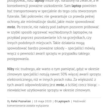
postępować, nasz
laptop
może być narażony na zwarcie, a w
konsekwencji poważne uszkodzenie. Sam
laptop
powinien
być transportowany w specjalnie do tego celu stworzonym
futerale. Taki pokrowiec nie gwarantuje co prawda pełnej
ochrony, ale minimalizuje skutki, jakie może spowodować
mróz.
Po trzecie, nie należy pod żadnym pozorem próbować
w szybki sposób ogrzewać wychłodzonych laptopów, na
przykład poprzez pozostawianie ich na grzejnikach, czy
innych podobnych miejscach. Takie działania mogą
spowodować bardzo poważne szkody – specjaliści mówią
wręcz o pewności awarii sprzętu w przypadku takiego
postępowania.
Niby
nic trudnego, ale warto o tym pamiętać, gdyż w okresie
zimowym specjaliści notują nawet 50% więcej awarii sprzętu
elektronicznego, niż w innych porach roku. Za większość z
tych awarii odpowiedzialny jest
mróz
, a ściślej rzecz biorąc –
niewłaściwe użytkowanie sprzętu w okresie zimowym.
By
Rafał Poznański
|
18 maja 2020
|
O Laptopach
|
Możliwość
Jak
komentowania
została wyłączona