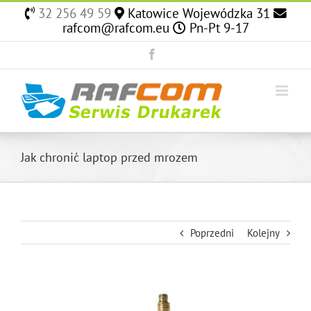
Skip
32 256 49 59
Katowice Wojewódzka 31
to
rafcom@rafcom.eu
Pn-Pt 9-17
content
Facebook
Jak chronić laptop przed mrozem
Poprzedni
Kolejny
View
Larger