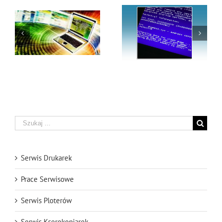
i
Jak czyścić laptopa? –
Laptop a kabel HDMI
cz. 2
Szukaj
Serwis Drukarek
Prace Serwisowe
Serwis Ploterów
Serwis Kserokopiarek