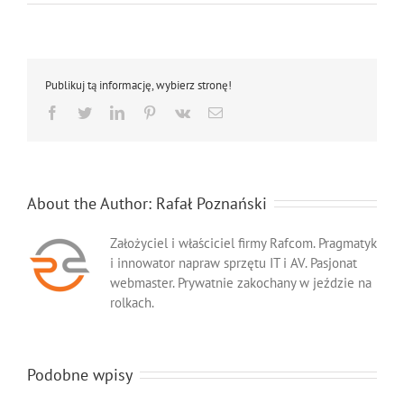
chronić
laptop
przed
mrozem
Publikuj tą informację, wybierz stronę!
Facebook
Twitter
LinkedIn
Pinterest
Vk
Email
About the Author:
Rafał Poznański
Założyciel i właściciel firmy Rafcom. Pragmatyk
i innowator napraw sprzętu IT i AV. Pasjonat
webmaster. Prywatnie zakochany w jeździe na
rolkach.
Podobne wpisy