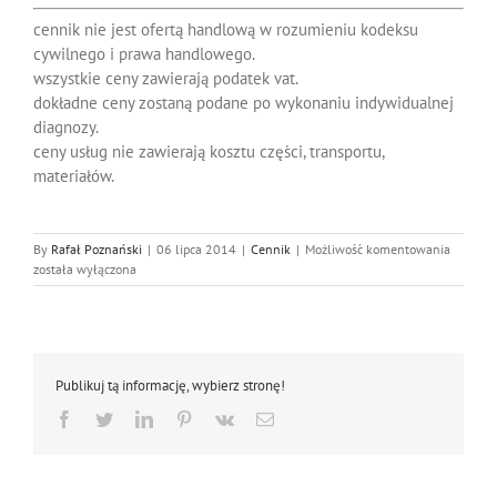
cennik nie jest ofertą handlową w rozumieniu kodeksu
cywilnego i prawa handlowego.
wszystkie ceny zawierają podatek vat.
dokładne ceny zostaną podane po wykonaniu indywidualnej
diagnozy.
ceny usług nie zawierają kosztu części, transportu,
materiałów.
Cennik
By
Rafał Poznański
|
06 lipca 2014
|
Cennik
|
Możliwość komentowania
wyrobu
została wyłączona
piecząte
Publikuj tą informację, wybierz stronę!
Facebook
Twitter
LinkedIn
Pinterest
Vk
Email