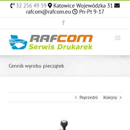
Skip
32 256 49 59
Katowice Wojewódzka 31
to
rafcom@rafcom.eu
Pn-Pt 9-17
content
Facebook
Cennik wyrobu pieczątek
Poprzedni
Kolejny
View
Larger