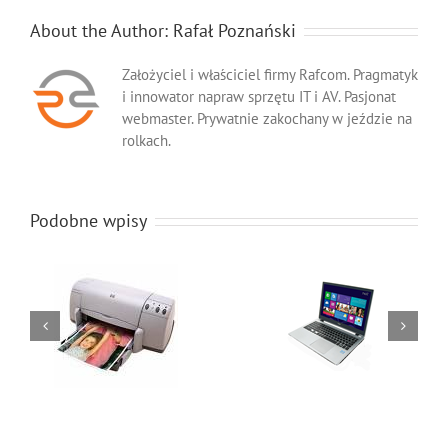
About the Author:
Rafał Poznański
Założyciel i właściciel firmy Rafcom. Pragmatyk
i innowator napraw sprzętu IT i AV. Pasjonat
webmaster. Prywatnie zakochany w jeździe na
rolkach.
Podobne wpisy
erwisu
Cennik serwisu
Cennik
rek
projektorów
serwisu
laptopów