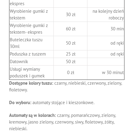
ekspres
Wyrobienie gumki z
na kolejny dzień
30 zł
tekstem
roboczy
Wyrobienie gumki z
60 zł
30 min
tekstem- ekspres
Buteleczka tuszu
50 zł
od ręki
30ml
Poduszka z tuszem
25 zł
od ręki
Datownik
50 zł
Usługi wymiany
0 zł
w 30 minut
poduszek i gumek
Dostępne kolory tuszu:
czarny, niebieski, czerwony, zielony,
fioletowy.
Do wyboru:
automaty stojące i kieszonkowe.
Automaty są w kolorach:
czarny, pomarańczowy, zielony,
kremowy, jasno zielony, czerwony, siwy, fioletowy, żółty,
niebieski.