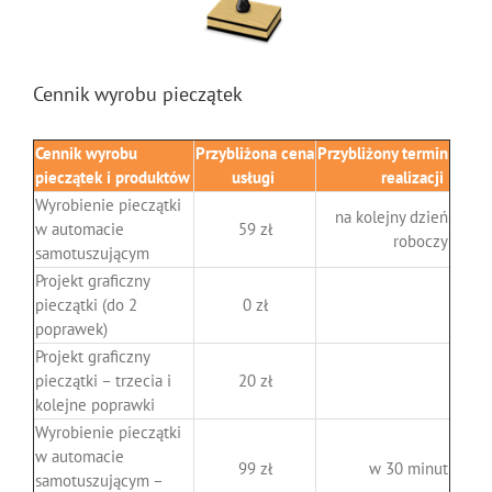
Image
Cennik wyrobu pieczątek
Cennik wyrobu
Przybliżona cena
Przybliżony termin
pieczątek i produktów
usługi
realizacji
Wyrobienie pieczątki
na kolejny dzień
w automacie
59 zł
roboczy
samotuszującym
Projekt graficzny
pieczątki (do 2
0 zł
poprawek)
Projekt graficzny
pieczątki – trzecia i
20 zł
kolejne poprawki
Wyrobienie pieczątki
w automacie
99 zł
w 30 minut
samotuszującym –