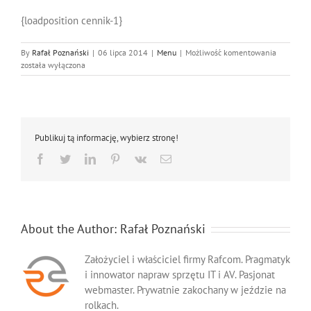
{loadposition cennik-1}
Cennik
By
Rafał Poznański
|
06 lipca 2014
|
Menu
|
Możliwość komentowania
została wyłączona
Publikuj tą informację, wybierz stronę!
Facebook
Twitter
LinkedIn
Pinterest
Vk
Email
About the Author:
Rafał Poznański
Założyciel i właściciel firmy Rafcom. Pragmatyk
i innowator napraw sprzętu IT i AV. Pasjonat
webmaster. Prywatnie zakochany w jeździe na
rolkach.