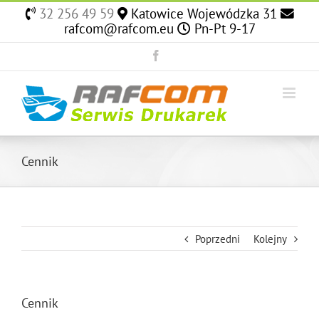
Skip
32 256 49 59
Katowice Wojewódzka 31
to
rafcom@rafcom.eu
Pn-Pt 9-17
content
Facebook
Cennik
Poprzedni
Kolejny
Cennik