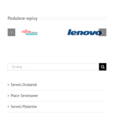
Podobne wpisy
Lenovo Serwis
Fujitsu
Laptopów
Siemens
Katowice
Serwis
Laptopów
Parking
Rafcom
Katowice
Szukaj
Serwis Drukarek
Prace Serwisowe
Serwis Ploterów